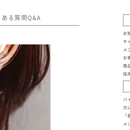
ある質問Q&A
お
キ
メ
お
商
採
バ
方
「
メ