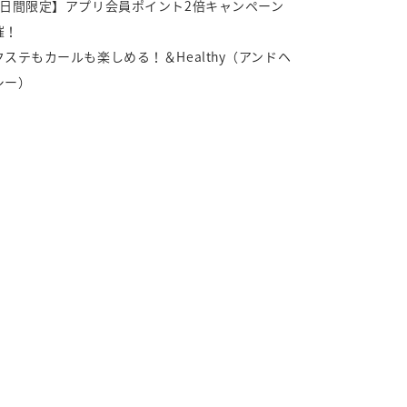
5日間限定】アプリ会員ポイント2倍キャンペーン
催！
クステもカールも楽しめる！＆Healthy（アンドヘ
シー）