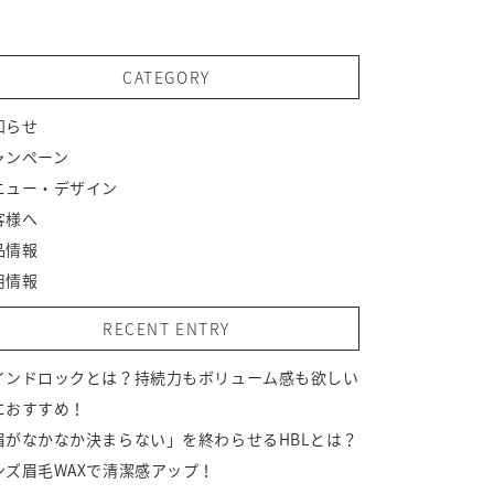
CATEGORY
知らせ
ャンペーン
ニュー・デザイン
客様へ
品情報
用情報
RECENT ENTRY
インドロックとは？持続力もボリューム感も欲しい
におすすめ！
眉がなかなか決まらない」を終わらせるHBLとは？
ンズ眉毛WAXで清潔感アップ！